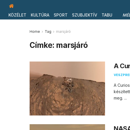
KÖZÉLET
KULTÚRA
SPORT
SZUBJEKTÍV
TABU
MÉ
Home
Tag
marsjáró
Címke:
marsjáró
A Cur
VESZPR
A Curios
készítet
meg. ...
NASA 