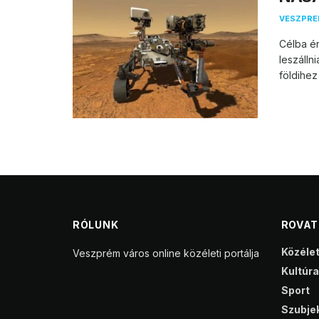
VESZPR
Célba ér
leszálln
földihez .
RÓLUNK
ROVA
Közéle
Veszprém város online közéleti portálja
Kultúra
Sport
Szubjek