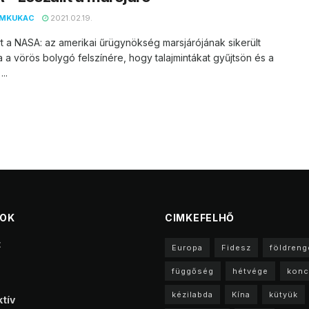
EMKUKAC
2021.02.19.
t a NASA: az amerikai űrügynökség marsjárójának sikerült
ia a vörös bolygó felszínére, hogy talajmintákat gyűjtsön és a
..
TOK
CIMKEFELHŐ
t
Europa
Fidesz
földreng
függőség
hétvége
konc
kézilabda
Kína
kütyük
tív