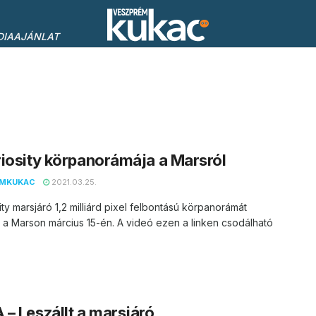
DIAAJÁNLAT
iosity körpanorámája a Marsról
EMKUKAC
2021.03.25.
ity marsjáró 1,2 milliárd pixel felbontású körpanorámát
t a Marson március 15-én. A videó ezen a linken csodálható
– Leszállt a marsjáró