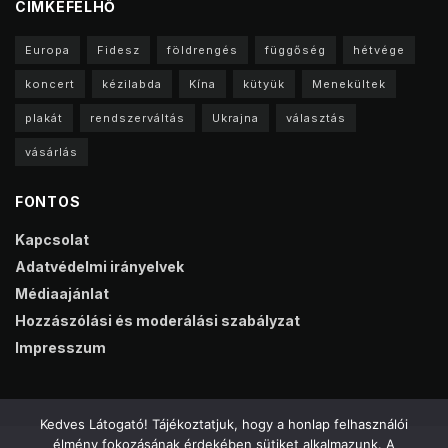
CIMKEFELHŐ
Europa
Fidesz
földrengés
függőség
hétvége
koncert
kézilabda
Kína
kütyük
Menekültek
plakát
rendszerváltás
Ukrajna
választás
vásárlás
FONTOS
Kapcsolat
Adatvédelmi irányelvek
Médiaajánlat
Hozzászólási és moderálási szabályzat
Impresszum
Kedves Látogató! Tájékoztatjuk, hogy a honlap felhasználói
élmény fokozásának érdekében sütiket alkalmazunk. A