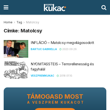
Home
Tag
Matolcsy
Címke:
Matolcsy
INFLÁCIÓ – Matolcsy megvilágosodott
BARTUC GABRIELLA
2023.09.29.
NYOMTASSTEIS – Terrorellenesség és
fagyhalál
VESZPREMKUKAC
2018.01.10.
TÁMOGASD MOST
A VESZPRÉM KUKACOT