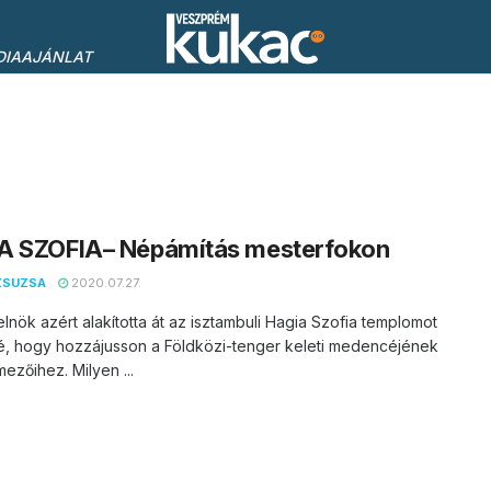
DIAAJÁNLAT
A SZOFIA– Népámítás mesterfokon
ZSUZSA
2020.07.27.
elnök azért alakította át az isztambuli Hagia Szofia templomot
é, hogy hozzájusson a Földközi-tenger keleti medencéjének
ezőihez. Milyen ...