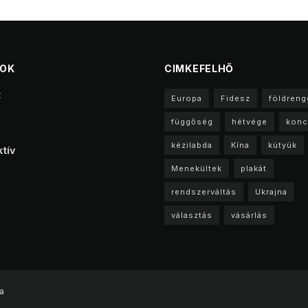
TOK
CIMKEFELHŐ
t
Europa
Fidesz
földreng
függőség
hétvége
konc
kézilabda
Kína
kütyük
tív
Menekültek
plakát
rendszerváltás
Ukrajna
választás
vásárlás
a