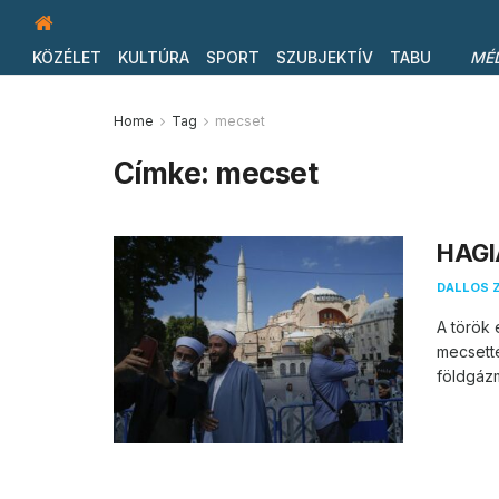
KÖZÉLET
KULTÚRA
SPORT
SZUBJEKTÍV
TABU
MÉ
Home
Tag
mecset
Címke:
mecset
HAGI
DALLOS 
A török 
mecsett
földgázm