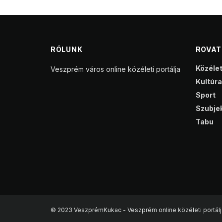
RÓLUNK
ROVA
Közéle
Veszprém város online közéleti portálja
Kultúra
Sport
Szubjek
Tabu
© 2023 VeszprémKukac - Veszprém online közéleti portálj