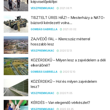
képviselőjelöltjei
VESZPREMKUKAC
2021.06.11.
TISZTELT ÜRES HÁZ! – Mesterházy a NATO-
bázisról kérdezett volna…
GOMBÁS GABRIELLA
2021.03.02.
ZAJVÉDŐ FAL – Kilencszáz méterrel
hosszabb lesz
VESZPREMKUKAC
2020.12.13.
KÖZÉRDEKŰ – Milyen lesz a zajvédelem a déli
elkerülőnél?
GOMBÁS GABRIELLA
2020.12.10.
KÖZÉRDEKŰ – Hol és milyen zajvédelem
lesz?
VESZPREMKUKAC
2020.11.05.
KÉRDÉS – Van elegendő vérkészlet?
VESZPREMKUKAC
2020.03.25.