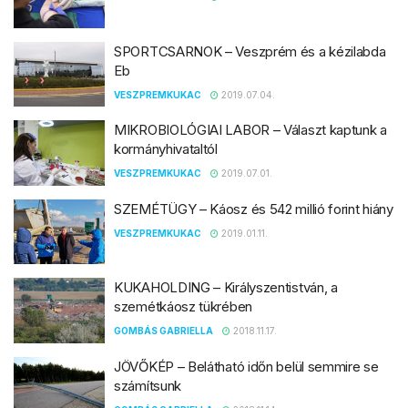
SPORTCSARNOK – Veszprém és a kézilabda
Eb
VESZPREMKUKAC
2019.07.04.
MIKROBIOLÓGIAI LABOR – Választ kaptunk a
kormányhivataltól
VESZPREMKUKAC
2019.07.01.
SZEMÉTÜGY – Káosz és 542 millió forint hiány
VESZPREMKUKAC
2019.01.11.
KUKAHOLDING – Királyszentistván, a
szemétkáosz tükrében
GOMBÁS GABRIELLA
2018.11.17.
JÖVŐKÉP – Belátható időn belül semmire se
számítsunk