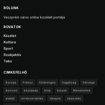
RÓLUNK
Veszprém város online közéleti portálja
ROVATOK
Közélet
Kultúra
Sport
Szubjektív
Tabu
CIMKEFELHŐ
Europa
Fidesz
földrengés
függőség
hétvége
koncert
kézilabda
Kína
kütyük
Menekültek
plakát
rendszerváltás
Ukrajna
választás