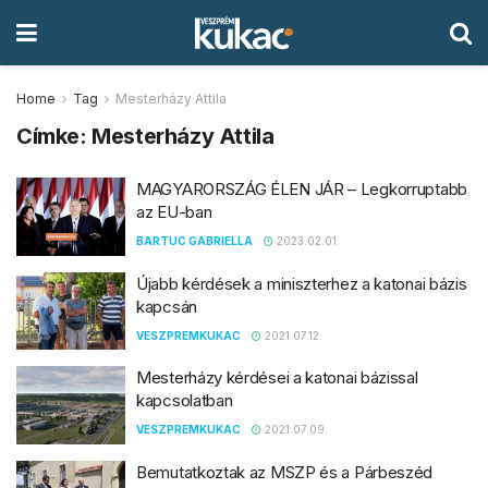
Home
Tag
Mesterházy Attila
Címke:
Mesterházy Attila
MAGYARORSZÁG ÉLEN JÁR – Legkorruptabb
az EU-ban
BARTUC GABRIELLA
2023.02.01.
Újabb kérdések a miniszterhez a katonai bázis
kapcsán
VESZPREMKUKAC
2021.07.12.
Mesterházy kérdései a katonai bázissal
kapcsolatban
VESZPREMKUKAC
2021.07.09.
Bemutatkoztak az MSZP és a Párbeszéd