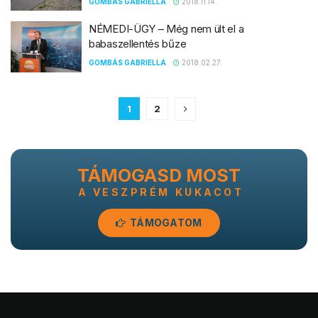
GOMBÁS GABRIELLA
2018.11.14.
NÉMEDI-ÜGY – Még nem ült el a
babaszellentés bűze
GOMBÁS GABRIELLA
2018.02.27.
1
2
TÁMOGASD MOST
A VESZPRÉM KUKACOT
TÁMOGATOM