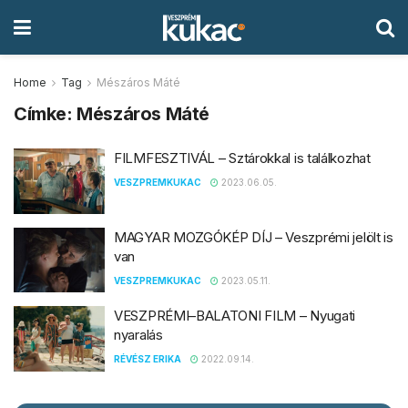
Home
Tag
Mészáros Máté
Címke:
Mészáros Máté
FILMFESZTIVÁL – Sztárokkal is találkozhat
VESZPREMKUKAC
2023.06.05.
MAGYAR MOZGÓKÉP DÍJ – Veszprémi jelölt is
van
VESZPREMKUKAC
2023.05.11.
VESZPRÉMI–BALATONI FILM – Nyugati
nyaralás
RÉVÉSZ ERIKA
2022.09.14.