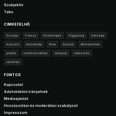
Szubjektív
Tabu
CIMKEFELHŐ
Europa
Fidesz
földrengés
függőség
hétvége
koncert
kézilabda
Kína
kütyük
Menekültek
plakát
rendszerváltás
Ukrajna
választás
vásárlás
FONTOS
Kapcsolat
Adatvédelmi irányelvek
Médiaajánlat
Hozzászólási és moderálási szabályzat
Impresszum