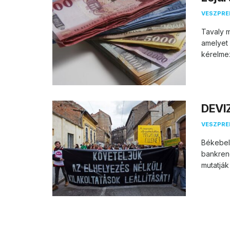
VESZPR
Tavaly m
amelyet 
kérelmezi
DEVI
VESZPR
Békebeli
bankrend
mutatják .