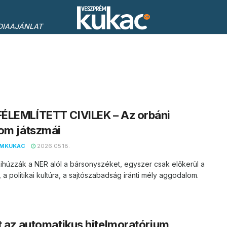
DIAAJÁNLAT
ÉLEMLÍTETT CIVILEK – Az orbáni
om játszmái
EMKUKAC
2026.05.18.
ihúzzák a NER alól a bársonyszéket, egyszer csak előkerül a
, a politikai kultúra, a sajtószabadság iránti mély aggodalom.
t az automatikus hitelmoratórium