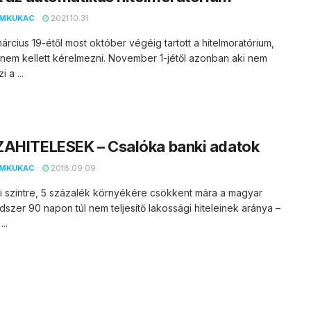
EMKUKAC
2021.10.31.
árcius 19-étől most október végéig tartott a hitelmoratórium,
nem kellett kérelmezni. November 1-jétől azonban aki nem
 a ...
ZAHITELESEK – Csalóka banki adatok
EMKUKAC
2018.09.09.
 szintre, 5 százalék környékére csökkent mára a magyar
szer 90 napon túl nem teljesítő lakossági hiteleinek aránya –
..