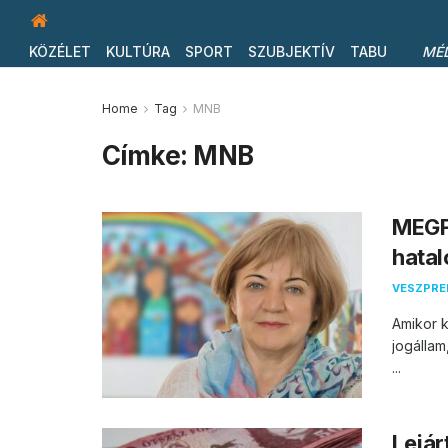
KÖZÉLET
KULTÚRA
SPORT
SZUBJEKTÍV
TABU
MÉ
Home
Tag
MNB
Címke:
MNB
MEGF
hatal
VESZPR
Amikor k
jogállam
...
Lejár