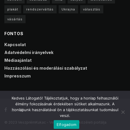
plakát
rendszerváltás
Ukrajna
választás
vásárlás
FONTOS
Kapcsolat
Adatvédelmi irányelvek
Médiaajánlat
Hozzászólási és moderálási szabályzat
Impresszum
Kedves Látogató! Tájékoztatjuk, hogy a honlap felhasználói
élmény fokozásának érdekében sütiket alkalmazunk. A
honlapunk használatával ön a tájékoztatásunkat tudomásul
veszi.
© 2023 VeszprémKukac - Veszprém online közéleti portálja
Elfogadom