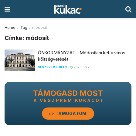
Home
Tag
módosít
Címke:
módosít
ÖNKORMÁNYZAT – Módosítani kell a város
költségvetését
VESZPREMKUKAC
2020.06.23.
TÁMOGASD MOST
A VESZPRÉM KUKACOT
TÁMOGATOM