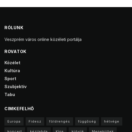
RÓLUNK
Veszprém város online közéleti portálja
ROVATOK
Közélet
Kultúra
Sport
Szubjektív
Tabu
CIMKEFELHŐ
Europa
Fidesz
földrengés
függőség
hétvége
koncert
kézilabda
Kína
kütyük
Menekültek