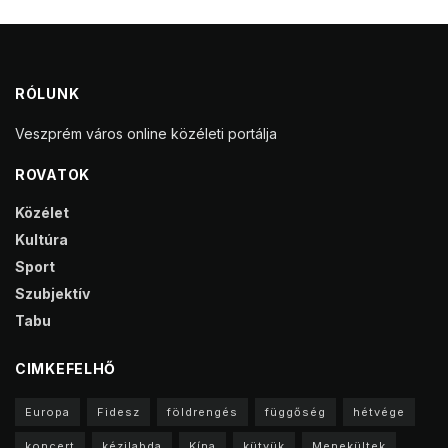
RÓLUNK
Veszprém város online közéleti portálja
ROVATOK
Közélet
Kultúra
Sport
Szubjektív
Tabu
CIMKEFELHŐ
Europa
Fidesz
földrengés
függőség
hétvége
koncert
kézilabda
Kína
kütyük
Menekültek