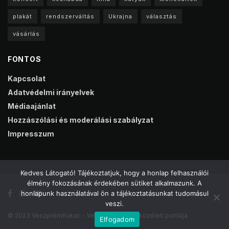
plakát
rendszerváltás
Ukrajna
választás
vásárlás
FONTOS
Kapcsolat
Adatvédelmi irányelvek
Médiaajánlat
Hozzászólási és moderálási szabályzat
Impresszum
Kedves Látogató! Tájékoztatjuk, hogy a honlap felhasználói
élmény fokozásának érdekében sütiket alkalmazunk. A
honlapunk használatával ön a tájékoztatásunkat tudomásul
veszi.
© 2023 VeszprémKukac - Veszprém online közéleti portálja
Elfogadom