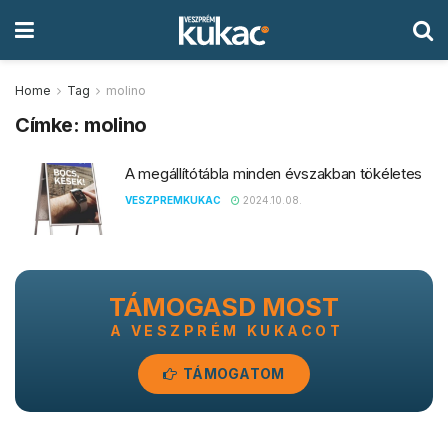
Home
Tag
molino
Címke:
molino
A megállítótábla minden évszakban tökéletes
VESZPREMKUKAC
2024.10.08.
TÁMOGASD MOST
A VESZPRÉM KUKACOT
TÁMOGATOM