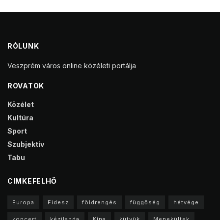
RÓLUNK
Veszprém város online közéleti portálja
ROVATOK
Közélet
Kultúra
Sport
Szubjektív
Tabu
CIMKEFELHŐ
Europa
Fidesz
földrengés
függőség
hétvége
koncert
kézilabda
Kína
kütyük
Menekültek