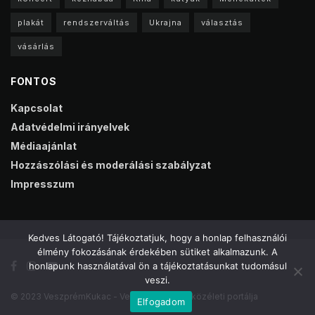
plakát
rendszerváltás
Ukrajna
választás
vásárlás
FONTOS
Kapcsolat
Adatvédelmi irányelvek
Médiaajánlat
Hozzászólási és moderálási szabályzat
Impresszum
Kedves Látogató! Tájékoztatjuk, hogy a honlap felhasználói
élmény fokozásának érdekében sütiket alkalmazunk. A
honlapunk használatával ön a tájékoztatásunkat tudomásul
veszi.
© 2023 VeszprémKukac - Veszprém online közéleti portálja
Elfogadom