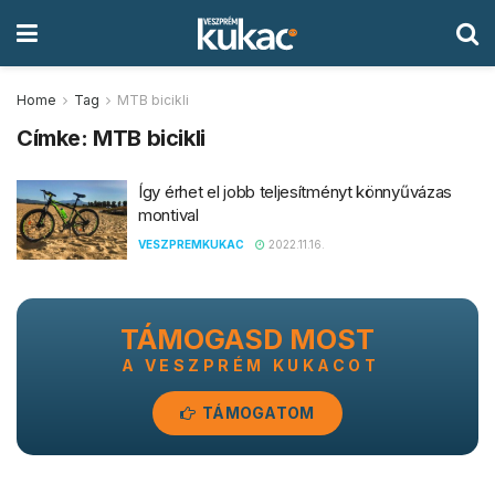
Home
Tag
MTB bicikli
Címke:
MTB bicikli
Így érhet el jobb teljesítményt könnyűvázas
montival
VESZPREMKUKAC
2022.11.16.
TÁMOGASD MOST
A VESZPRÉM KUKACOT
TÁMOGATOM