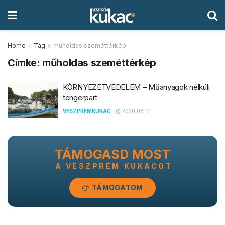
Home
Tag
műholdas szeméttérkép
Címke:
műholdas szeméttérkép
KÖRNYEZETVÉDELEM – Műanyagok nélküli
tengerpart
VESZPREMKUKAC
2020.08.17.
TÁMOGASD MOST
A VESZPRÉM KUKACOT
TÁMOGATOM