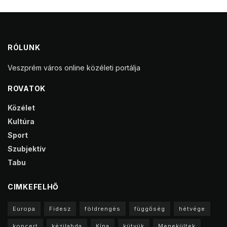
RÓLUNK
Veszprém város online közéleti portálja
ROVATOK
Közélet
Kultúra
Sport
Szubjektív
Tabu
CIMKEFELHŐ
Europa
Fidesz
földrengés
függőség
hétvége
koncert
kézilabda
Kína
kütyük
Menekültek