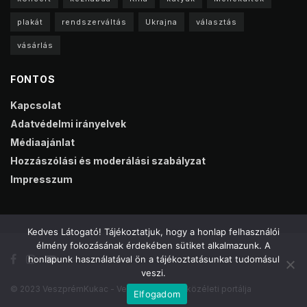
plakát
rendszerváltás
Ukrajna
választás
vásárlás
FONTOS
Kapcsolat
Adatvédelmi irányelvek
Médiaajánlat
Hozzászólási és moderálási szabályzat
Impresszum
Kedves Látogató! Tájékoztatjuk, hogy a honlap felhasználói
élmény fokozásának érdekében sütiket alkalmazunk. A
honlapunk használatával ön a tájékoztatásunkat tudomásul
veszi.
© 2023 VeszprémKukac - Veszprém online közéleti portálja
Elfogadom