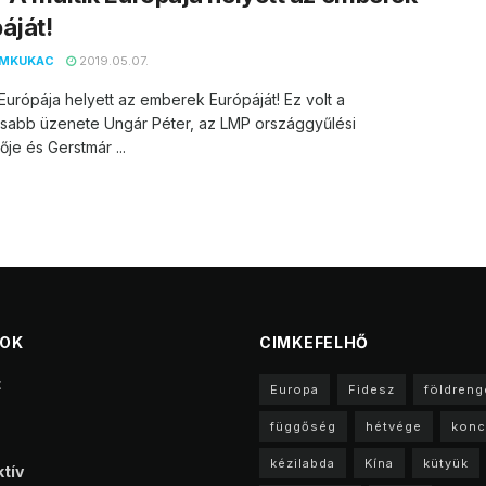
áját!
EMKUKAC
2019.05.07.
 Európája helyett az emberek Európáját! Ez volt a
osabb üzenete Ungár Péter, az LMP országgyűlési
ője és Gerstmár ...
TOK
CIMKEFELHŐ
t
Europa
Fidesz
földreng
függőség
hétvége
konc
kézilabda
Kína
kütyük
tív