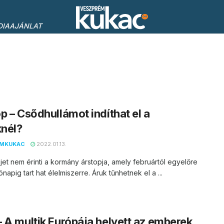
DIAAJÁNLAT
p – Csődhullámot indíthat el a
knél?
EMKUKAC
2022.01.13.
tejet nem érinti a kormány árstopja, amely februártól egyelőre
napig tart hat élelmiszerre. Áruk tűnhetnek el a ...
 A multik Európája helyett az emberek