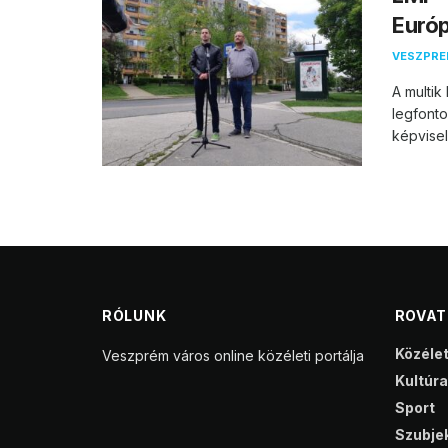
Európ
VESZPR
A multik
legfont
képvisel
RÓLUNK
ROVA
Közéle
Veszprém város online közéleti portálja
Kultúra
Sport
Szubjek