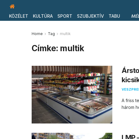
KÖZÉLET
KULTÚRA
SPORT
SZUBJEKTÍV
TABU
MÉ
Home
Tag
multik
Címke:
multik
Ársto
kicsi
VESZPR
A friss 
három hó
LMP –