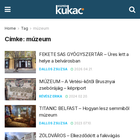
Home
Tag
múzeum
Címke:
múzeum
FEKETE SAS GYÓGYSZERTÁR – Üres lett a
helye a belvárosban
DALLOS ZSUZSA
2026.04.21.
MÚZEUM – A Vetési-kőtől Brusznyai
zsebórájáig – képriport
RÉVÉSZ ERIKA
2024.02.20.
TITANIC BELFAST – Hogyan lesz semmiből
múzeum
DALLOS ZSUZSA
2023.07.10.
ZÖLDVÁROS – Elkezdődött a fakivágás