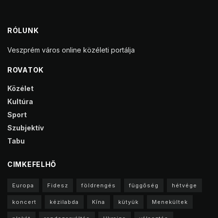
RÓLUNK
Veszprém város online közéleti portálja
ROVATOK
Közélet
Kultúra
Sport
Szubjektív
Tabu
CIMKEFELHŐ
Europa
Fidesz
földrengés
függőség
hétvége
koncert
kézilabda
Kína
kütyük
Menekültek