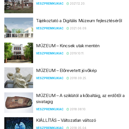
VESZPREMKUKAC
2021.12.20.
Tájékoztató a Digitális Múzeum fejlesztéséről
VESZPREMKUKAC
2021.06.09.
MÚZEUM – Kincsek utak mentén
VESZPREMKUKAC
2019.10.11.
MÚZEUM – Előrevetett jövőkép
VESZPREMKUKAC
2018.09.25.
MÚZEUM – A sziklától a kőbaltáig, az erdőtől a
sivatagig
VESZPREMKUKAC
2018.08.10.
KIÁLLÍTÁS – Változatlan változó
VESZPREMKUKAC
2018.05.04.