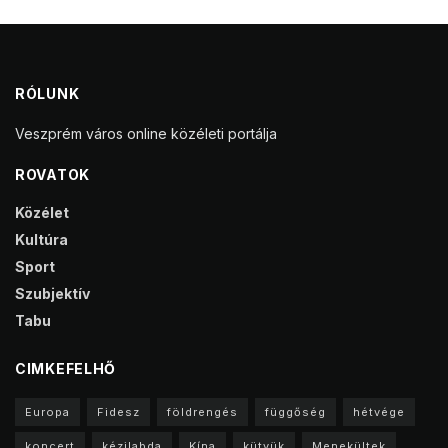
RÓLUNK
Veszprém város online közéleti portálja
ROVATOK
Közélet
Kultúra
Sport
Szubjektív
Tabu
CIMKEFELHŐ
Europa
Fidesz
földrengés
függőség
hétvége
koncert
kézilabda
Kína
kütyük
Menekültek