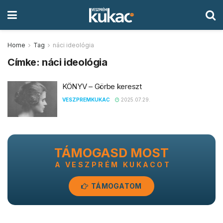
Home
Tag
náci ideológia
Címke:
náci ideológia
KÖNYV – Görbe kereszt
VESZPREMKUKAC
2025.07.29.
TÁMOGASD MOST
A VESZPRÉM KUKACOT
TÁMOGATOM