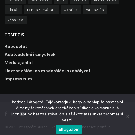
plakát
rendszerváltás
Ukrajna
választás
vásárlás
FONTOS
Kapcsolat
Adatvédelmi irányelvek
Médiaajánlat
Hozzászólási és moderálási szabályzat
Impresszum
Kedves Látogató! Tájékoztatjuk, hogy a honlap felhasználói
élmény fokozásának érdekében sütiket alkalmazunk. A
honlapunk használatával ön a tájékoztatásunkat tudomásul
veszi.
© 2023 VeszprémKukac - Veszprém online közéleti portálja
Elfogadom