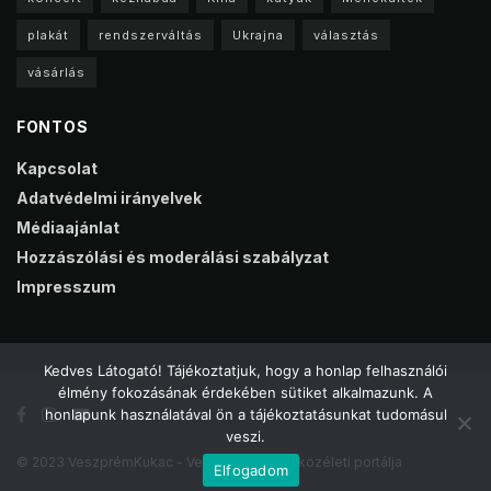
plakát
rendszerváltás
Ukrajna
választás
vásárlás
FONTOS
Kapcsolat
Adatvédelmi irányelvek
Médiaajánlat
Hozzászólási és moderálási szabályzat
Impresszum
Kedves Látogató! Tájékoztatjuk, hogy a honlap felhasználói
élmény fokozásának érdekében sütiket alkalmazunk. A
honlapunk használatával ön a tájékoztatásunkat tudomásul
veszi.
© 2023 VeszprémKukac - Veszprém online közéleti portálja
Elfogadom