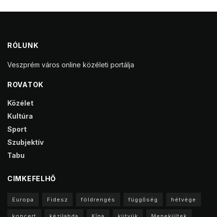
RÓLUNK
Veszprém város online közéleti portálja
ROVATOK
Közélet
Kultúra
Sport
Szubjektív
Tabu
CIMKEFELHŐ
Europa
Fidesz
földrengés
függőség
hétvége
koncert
kézilabda
Kína
kütyük
Menekültek