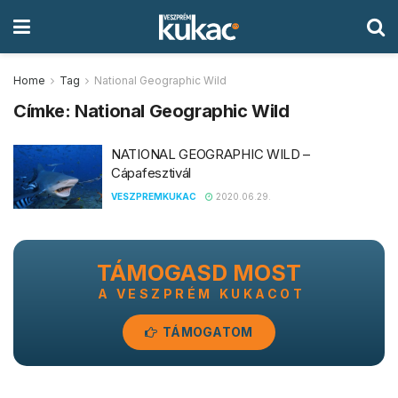
Home
Tag
National Geographic Wild
Címke:
National Geographic Wild
NATIONAL GEOGRAPHIC WILD –
Cápafesztivál
VESZPREMKUKAC
2020.06.29.
TÁMOGASD MOST
A VESZPRÉM KUKACOT
TÁMOGATOM