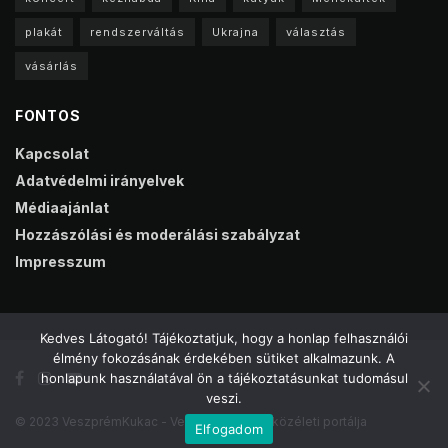
plakát
rendszerváltás
Ukrajna
választás
vásárlás
FONTOS
Kapcsolat
Adatvédelmi irányelvek
Médiaajánlat
Hozzászólási és moderálási szabályzat
Impresszum
Kedves Látogató! Tájékoztatjuk, hogy a honlap felhasználói
élmény fokozásának érdekében sütiket alkalmazunk. A
honlapunk használatával ön a tájékoztatásunkat tudomásul
veszi.
© 2023 VeszprémKukac - Veszprém online közéleti portálja
Elfogadom