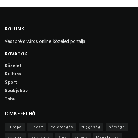
RÓLUNK
Veszprém város online közéleti portálja
ROVATOK
Közélet
Kultúra
Sport
Szubjektív
Tabu
CIMKEFELHŐ
Europa
Fidesz
földrengés
függőség
hétvége
koncert
kézilabda
Kína
kütyük
Menekültek