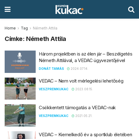
Home
Tag
Németh Attila
Címke:
Németh Attila
Három projektben is az élen jár – Beszélgetés
Németh Attilával, a VEDAC ügyvezetőjével
DONÁT TAMÁS
2024.07.14.
VEDAC – Nem volt mérlegelési lehetőség
VESZPREMKUKAC
2023.08.15.
Csökkentett támogatás a VEDAC-nak
VESZPREMKUKAC
2021.05.21.
VEDAC – Kiemelkedő év a sportklub életében