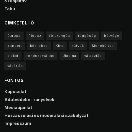
Szubjektív
Tabu
CIMKEFELHŐ
Europa
Fidesz
földrengés
függőség
hétvége
koncert
kézilabda
Kína
kütyük
Menekültek
plakát
rendszerváltás
Ukrajna
választás
vásárlás
FONTOS
Kapcsolat
Adatvédelmi irányelvek
Médiaajánlat
Hozzászólási és moderálási szabályzat
Impresszum