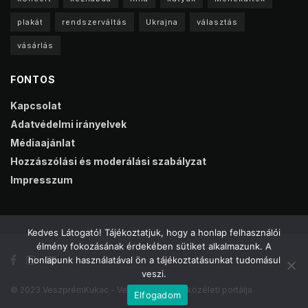
plakát
rendszerváltás
Ukrajna
választás
vásárlás
FONTOS
Kapcsolat
Adatvédelmi irányelvek
Médiaajánlat
Hozzászólási és moderálási szabályzat
Impresszum
Kedves Látogató! Tájékoztatjuk, hogy a honlap felhasználói
élmény fokozásának érdekében sütiket alkalmazunk. A
honlapunk használatával ön a tájékoztatásunkat tudomásul
veszi.
© 2023 VeszprémKukac - Veszprém online közéleti portálja
Elfogadom