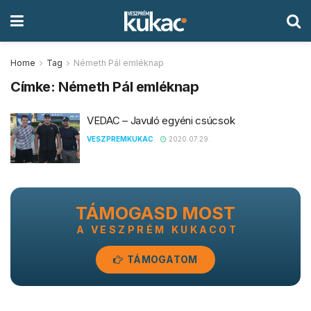
Home
Tag
Németh Pál emléknap
Címke:
Németh Pál emléknap
VEDAC – Javuló egyéni csúcsok
VESZPREMKUKAC
2020.07.29.
TÁMOGASD MOST
A VESZPRÉM KUKACOT
TÁMOGATOM