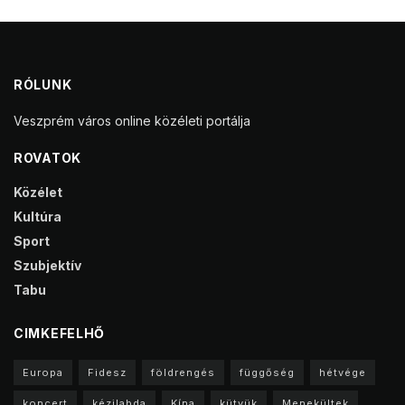
RÓLUNK
Veszprém város online közéleti portálja
ROVATOK
Közélet
Kultúra
Sport
Szubjektív
Tabu
CIMKEFELHŐ
Europa
Fidesz
földrengés
függőség
hétvége
koncert
kézilabda
Kína
kütyük
Menekültek