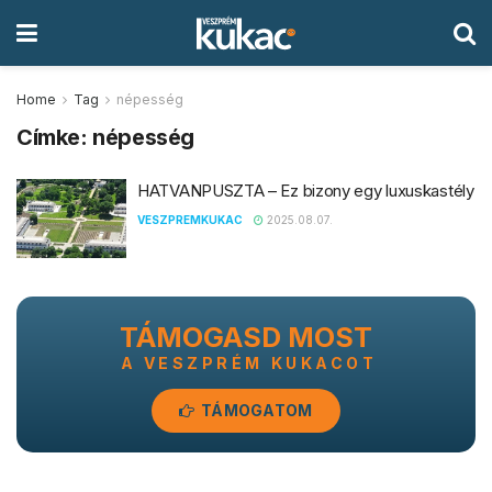
Home
Tag
népesség
Címke:
népesség
HATVANPUSZTA – Ez bizony egy luxuskastély
VESZPREMKUKAC
2025.08.07.
TÁMOGASD MOST
A VESZPRÉM KUKACOT
TÁMOGATOM