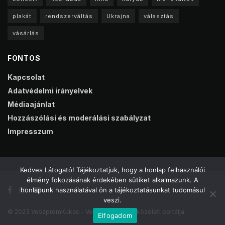
plakát
rendszerváltás
Ukrajna
választás
vásárlás
FONTOS
Kapcsolat
Adatvédelmi irányelvek
Médiaajánlat
Hozzászólási és moderálási szabályzat
Impresszum
Kedves Látogató! Tájékoztatjuk, hogy a honlap felhasználói
élmény fokozásának érdekében sütiket alkalmazunk. A
honlapunk használatával ön a tájékoztatásunkat tudomásul
veszi.
© 2023 VeszprémKukac - Veszprém online közéleti portálja
Elfogadom