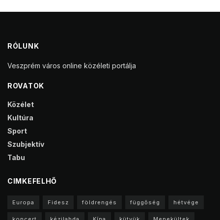
RÓLUNK
Veszprém város online közéleti portálja
ROVATOK
Közélet
Kultúra
Sport
Szubjektív
Tabu
CIMKEFELHŐ
Europa
Fidesz
földrengés
függőség
hétvége
koncert
kézilabda
Kína
kütyük
Menekültek