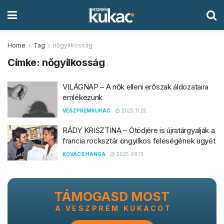
Home
Tag
nőgyilkosság
Címke:
nőgyilkosság
VILÁGNAP – A nők elleni erőszak áldozataira
emlékezünk
VESZPREMKUKAC
2025.11.25.
RÁDY KRISZTINA – Ötödjére is újratárgyalják a
francia rocksztár öngyilkos feleségének ügyét
KOVÁCS HANGA
2025.08.13.
TÁMOGASD MOST
A VESZPRÉM KUKACOT