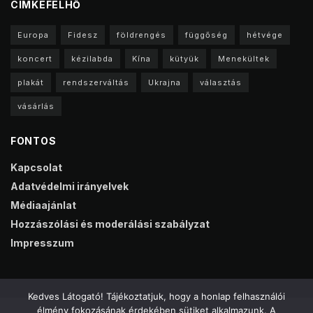
CIMKEFELHŐ
Europa
Fidesz
földrengés
függőség
hétvége
koncert
kézilabda
Kína
kütyük
Menekültek
plakát
rendszerváltás
Ukrajna
választás
vásárlás
FONTOS
Kapcsolat
Adatvédelmi irányelvek
Médiaajánlat
Hozzászólási és moderálási szabályzat
Impresszum
Kedves Látogató! Tájékoztatjuk, hogy a honlap felhasználói
élmény fokozásának érdekében sütiket alkalmazunk. A