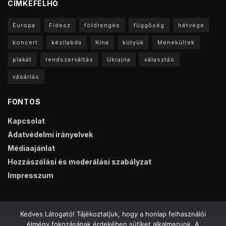
CIMKEFELHŐ
Europa
Fidesz
földrengés
függőség
hétvége
koncert
kézilabda
Kína
kütyük
Menekültek
plakát
rendszerváltás
Ukrajna
választás
vásárlás
FONTOS
Kapcsolat
Adatvédelmi irányelvek
Médiaajánlat
Hozzászólási és moderálási szabályzat
Impresszum
Kedves Látogató! Tájékoztatjuk, hogy a honlap felhasználói
élmény fokozásának érdekében sütiket alkalmazunk. A