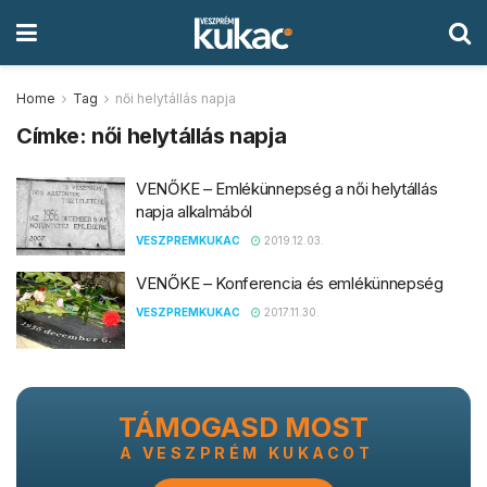
Home
Tag
női helytállás napja
Címke:
női helytállás napja
VENŐKE – Emlékünnepség a női helytállás
napja alkalmából
VESZPREMKUKAC
2019.12.03.
VENŐKE – Konferencia és emlékünnepség
VESZPREMKUKAC
2017.11.30.
TÁMOGASD MOST
A VESZPRÉM KUKACOT