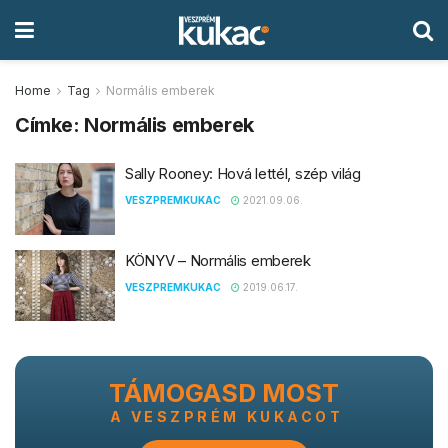
Home
Tag
Normális emberek
Címke:
Normális emberek
Sally Rooney: Hová lettél, szép világ
VESZPREMKUKAC
2021.09.06.
KÖNYV – Normális emberek
VESZPREMKUKAC
2019.06.17.
TÁMOGASD MOST
A VESZPRÉM KUKACOT