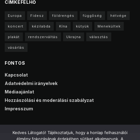
CIMKEFELHŐ
Europa
Fidesz
földrengés
függőség
hétvége
koncert
kézilabda
Kína
kütyük
Menekültek
plakát
rendszerváltás
Ukrajna
választás
vásárlás
FONTOS
Kapcsolat
Adatvédelmi irányelvek
Médiaajánlat
Hozzászólási és moderálási szabályzat
Impresszum
Kedves Látogató! Tájékoztatjuk, hogy a honlap felhasználói
élmény fokozásának érdekében sütiket alkalmazunk. A