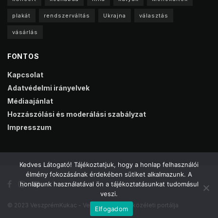
plakát
rendszerváltás
Ukrajna
választás
vásárlás
FONTOS
Kapcsolat
Adatvédelmi irányelvek
Médiaajánlat
Hozzászólási és moderálási szabályzat
Impresszum
Kedves Látogató! Tájékoztatjuk, hogy a honlap felhasználói
élmény fokozásának érdekében sütiket alkalmazunk. A
honlapunk használatával ön a tájékoztatásunkat tudomásul
veszi.
© 2023 VeszprémKukac - Veszprém online közéleti portálja
Elfogadom