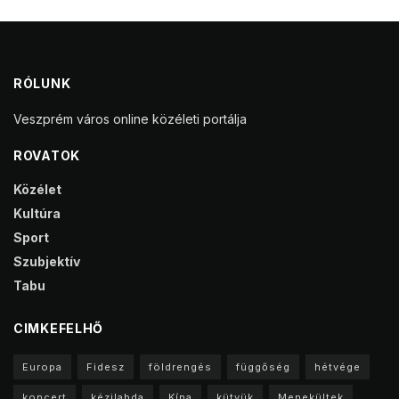
RÓLUNK
Veszprém város online közéleti portálja
ROVATOK
Közélet
Kultúra
Sport
Szubjektív
Tabu
CIMKEFELHŐ
Europa
Fidesz
földrengés
függőség
hétvége
koncert
kézilabda
Kína
kütyük
Menekültek