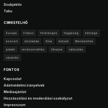
Szubjektív
Tabu
CIMKEFELHŐ
Europa
Fidesz
földrengés
függőség
hétvége
koncert
kézilabda
Kína
kütyük
Menekültek
plakát
rendszerváltás
Ukrajna
választás
vásárlás
FONTOS
Kapcsolat
Adatvédelmi irányelvek
Médiaajánlat
Hozzászólási és moderálási szabályzat
Impresszum