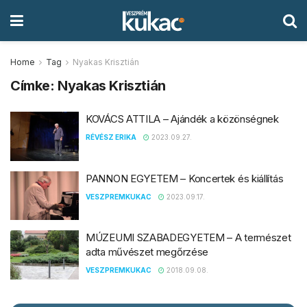
Home
Tag
Nyakas Krisztián
Címke:
Nyakas Krisztián
KOVÁCS ATTILA – Ajándék a közönségnek
RÉVÉSZ ERIKA
2023.09.27.
PANNON EGYETEM – Koncertek és kiállítás
VESZPREMKUKAC
2023.09.17.
MÚZEUMI SZABADEGYETEM – A természet
adta művészet megőrzése
VESZPREMKUKAC
2018.09.08.