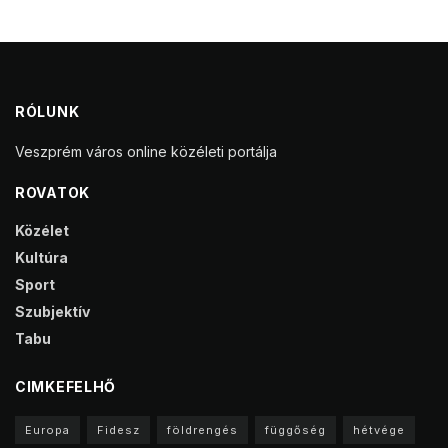
RÓLUNK
Veszprém város online közéleti portálja
ROVATOK
Közélet
Kultúra
Sport
Szubjektív
Tabu
CIMKEFELHŐ
Europa
Fidesz
földrengés
függőség
hétvége