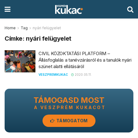
Home
Tag
nyári felügyelet
Címke:
nyári felügyelet
CIVIL KÖZOKTATÁSI PLATFORM –
Állásfoglalás a tanévzárásról és a tanulók nyári
szünet alatti ellátásáról
VESZPREMKUKAC
2020.05.11.
TÁMOGASD MOST
A VESZPRÉM KUKACOT
TÁMOGATOM