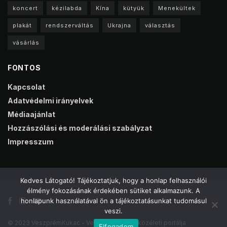
koncert
kézilabda
Kína
kütyük
Menekültek
plakát
rendszerváltás
Ukrajna
választás
vásárlás
FONTOS
Kapcsolat
Adatvédelmi irányelvek
Médiaajánlat
Hozzászólási és moderálási szabályzat
Impresszum
Kedves Látogató! Tájékoztatjuk, hogy a honlap felhasználói
élmény fokozásának érdekében sütiket alkalmazunk. A
honlapunk használatával ön a tájékoztatásunkat tudomásul
veszi.
© 2023 VeszprémKukac - Veszprém online közéleti portálja
Elfogadom