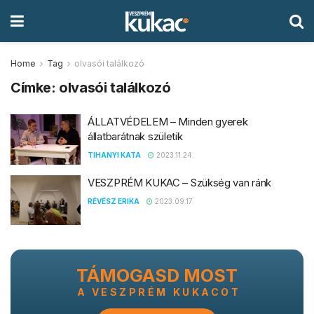
Home
Tag
olvasói találkozó
Címke:
olvasói találkozó
ÁLLATVÉDELEM – Minden gyerek
állatbarátnak születik
TIHANYI KATA
2023.11.24.
VESZPRÉM KUKAC – Szükség van ránk
RÉVÉSZ ERIKA
2023.09.17.
TÁMOGASD MOST
A VESZPRÉM KUKACOT