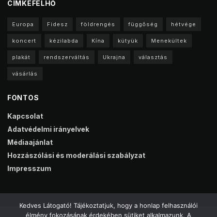
CIMKEFELHŐ
Europa
Fidesz
földrengés
függőség
hétvége
koncert
kézilabda
Kína
kütyük
Menekültek
plakát
rendszerváltás
Ukrajna
választás
vásárlás
FONTOS
Kapcsolat
Adatvédelmi irányelvek
Médiaajánlat
Hozzászólási és moderálási szabályzat
Impresszum
Kedves Látogató! Tájékoztatjuk, hogy a honlap felhasználói
élmény fokozásának érdekében sütiket alkalmazunk. A