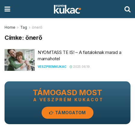
Home
Tag
önerő
Címke:
önerő
NYOMTASS TE IS! – A fiataloknak marad a
mamahotel
VESZPREMKUKAC
2025.06.19.
TÁMOGASD MOST
A VESZPRÉM KUKACOT
TÁMOGATOM