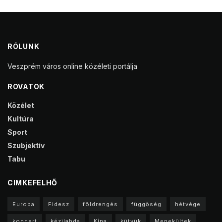
RÓLUNK
Veszprém város online közéleti portálja
ROVATOK
Közélet
Kultúra
Sport
Szubjektív
Tabu
CIMKEFELHŐ
Europa
Fidesz
földrengés
függőség
hétvége
koncert
kézilabda
Kína
kütyük
Menekültek