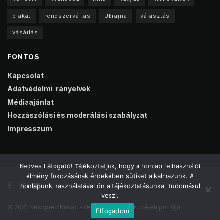
plakát
rendszerváltás
Ukrajna
választás
vásárlás
FONTOS
Kapcsolat
Adatvédelmi irányelvek
Médiaajánlat
Hozzászólási és moderálási szabályzat
Impresszum
Kedves Látogató! Tájékoztatjuk, hogy a honlap felhasználói
élmény fokozásának érdekében sütiket alkalmazunk. A
honlapunk használatával ön a tájékoztatásunkat tudomásul
veszi.
© 2023 VeszprémKukac - Veszprém online közéleti portálja
Elfogadom