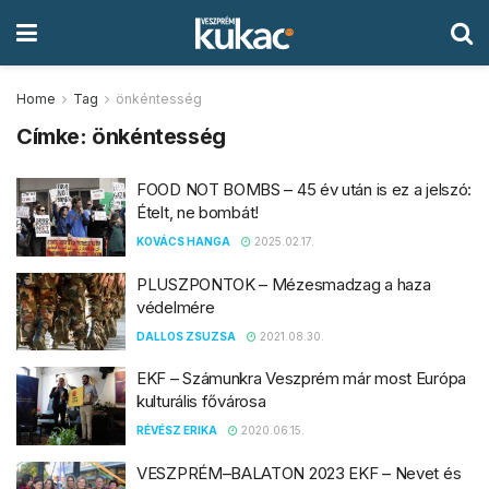
Home
Tag
önkéntesség
Címke:
önkéntesség
FOOD NOT BOMBS – 45 év után is ez a jelszó:
Ételt, ne bombát!
KOVÁCS HANGA
2025.02.17.
PLUSZPONTOK – Mézesmadzag a haza
védelmére
DALLOS ZSUZSA
2021.08.30.
EKF – Számunkra Veszprém már most Európa
kulturális fővárosa
RÉVÉSZ ERIKA
2020.06.15.
VESZPRÉM–BALATON 2023 EKF – Nevet és