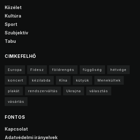
Közélet
Kultúra
Sport
Szubjektív
Tabu
CIMKEFELHŐ
Europa
Fidesz
földrengés
függőség
hétvége
koncert
kézilabda
Kína
kütyük
Menekültek
plakát
rendszerváltás
Ukrajna
választás
vásárlás
FONTOS
Kapcsolat
Adatvédelmi irányelvek