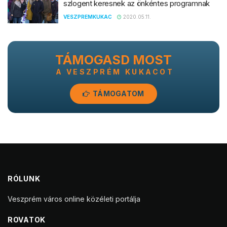
szlogent keresnek az önkéntes programnak
VESZPREMKUKAC
2020.05.11.
TÁMOGASD MOST
A VESZPRÉM KUKACOT
TÁMOGATOM
RÓLUNK
Veszprém város online közéleti portálja
ROVATOK