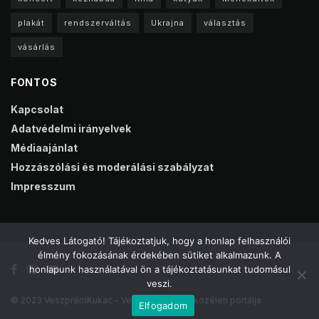
plakát
rendszerváltás
Ukrajna
választás
vásárlás
FONTOS
Kapcsolat
Adatvédelmi irányelvek
Médiaajánlat
Hozzászólási és moderálási szabályzat
Impresszum
Kedves Látogató! Tájékoztatjuk, hogy a honlap felhasználói
élmény fokozásának érdekében sütiket alkalmazunk. A
honlapunk használatával ön a tájékoztatásunkat tudomásul
veszi.
© 2023 VeszprémKukac - Veszprém online közéleti portálja
Elfogadom