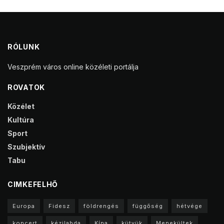
RÓLUNK
Veszprém város online közéleti portálja
ROVATOK
Közélet
Kultúra
Sport
Szubjektív
Tabu
CIMKEFELHŐ
Europa
Fidesz
földrengés
függőség
hétvége
koncert
kézilabda
Kína
kütyük
Menekültek