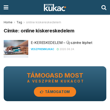
Home
Tag
online kiskereskedelem
Címke:
online kiskereskedelem
E-KERESKEDELEM – Új szintre léphet
VESZPREMKUKAC
2020.06.24.
TÁMOGASD MOST
A VESZPRÉM KUKACOT
TÁMOGATOM