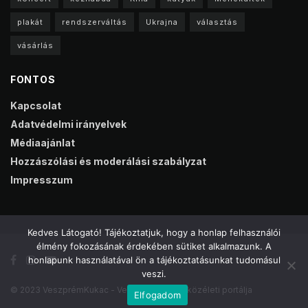
plakát
rendszerváltás
Ukrajna
választás
vásárlás
FONTOS
Kapcsolat
Adatvédelmi irányelvek
Médiaajánlat
Hozzászólási és moderálási szabályzat
Impresszum
Kedves Látogató! Tájékoztatjuk, hogy a honlap felhasználói
élmény fokozásának érdekében sütiket alkalmazunk. A
honlapunk használatával ön a tájékoztatásunkat tudomásul
veszi.
© 2023 VeszprémKukac - Veszprém online közéleti portálja
Elfogadom