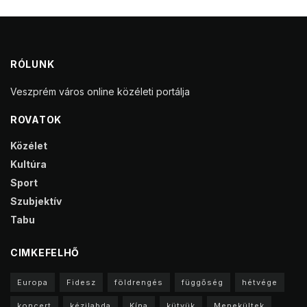
RÓLUNK
Veszprém város online közéleti portálja
ROVATOK
Közélet
Kultúra
Sport
Szubjektív
Tabu
CIMKEFELHŐ
Europa
Fidesz
földrengés
függőség
hétvége
koncert
kézilabda
Kína
kütyük
Menekültek