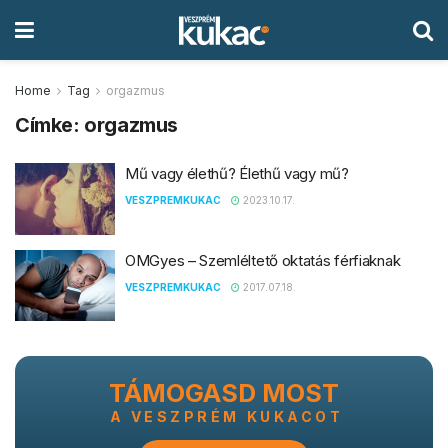
Home
Tag
orgazmus
Címke:
orgazmus
Mű vagy élethű? Élethű vagy mű?
VESZPREMKUKAC
2023.10.17.
OMGyes – Szemléltető oktatás férfiaknak
VESZPREMKUKAC
2017.07.18.
TÁMOGASD MOST
A VESZPRÉM KUKACOT