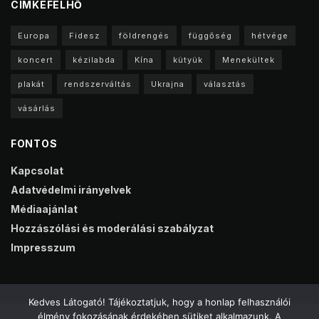
CIMKEFELHŐ
Europa
Fidesz
földrengés
függőség
hétvége
koncert
kézilabda
Kína
kütyük
Menekültek
plakát
rendszerváltás
Ukrajna
választás
vásárlás
FONTOS
Kapcsolat
Adatvédelmi irányelvek
Médiaajánlat
Hozzászólási és moderálási szabályzat
Impresszum
Kedves Látogató! Tájékoztatjuk, hogy a honlap felhasználói
élmény fokozásának érdekében sütiket alkalmazunk. A