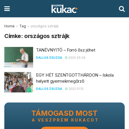
Home
Tag
országos sztrájk
Címke:
országos sztrájk
TANÉVNYITÓ – Forró ősz jöhet
DALLOS ZSUZSA
2023.09.04.
EGY HÉT SZENTGOTTHÁRDON – Iskola
helyett gyermekmegőrző
DALLOS ZSUZSA
2023.01.10.
TÁMOGASD MOST
A VESZPRÉM KUKACOT