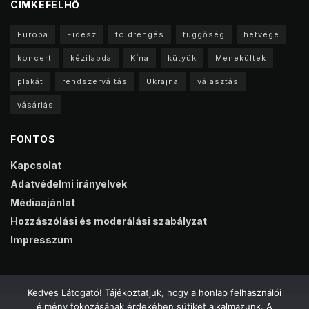
CIMKEFELHŐ
Europa
Fidesz
földrengés
függőség
hétvége
koncert
kézilabda
Kína
kütyük
Menekültek
plakát
rendszerváltás
Ukrajna
választás
vásárlás
FONTOS
Kapcsolat
Adatvédelmi irányelvek
Médiaajánlat
Hozzászólási és moderálási szabályzat
Impresszum
Kedves Látogató! Tájékoztatjuk, hogy a honlap felhasználói
élmény fokozásának érdekében sütiket alkalmazunk. A