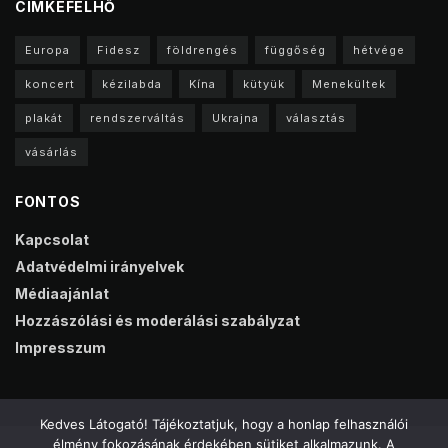
CIMKEFELHŐ
Europa
Fidesz
földrengés
függőség
hétvége
koncert
kézilabda
Kína
kütyük
Menekültek
plakát
rendszerváltás
Ukrajna
választás
vásárlás
FONTOS
Kapcsolat
Adatvédelmi irányelvek
Médiaajánlat
Hozzászólási és moderálási szabályzat
Impresszum
Kedves Látogató! Tájékoztatjuk, hogy a honlap felhasználói
élmény fokozásának érdekében sütiket alkalmazunk. A