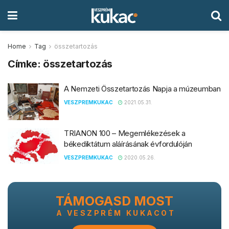
Home
Tag
összetartozás
Címke:
összetartozás
A Nemzeti Összetartozás Napja a múzeumban
VESZPREMKUKAC
2021.05.31.
TRIANON 100 – Megemlékezések a
békediktátum aláírásának évfordulóján
VESZPREMKUKAC
2020.05.26.
TÁMOGASD MOST
A VESZPRÉM KUKACOT