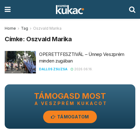
Home
Tag
Oszvald Marika
Címke:
Oszvald Marika
OPERETTFESZTIVÁL – Ünnep Veszprém
minden zugában
DALLOS ZSUZSA
2026.06.16.
TÁMOGASD MOST
A VESZPRÉM KUKACOT
TÁMOGATOM