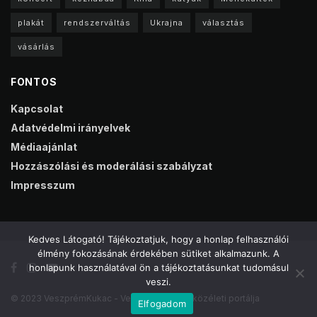
plakát
rendszerváltás
Ukrajna
választás
vásárlás
FONTOS
Kapcsolat
Adatvédelmi irányelvek
Médiaajánlat
Hozzászólási és moderálási szabályzat
Impresszum
Kedves Látogató! Tájékoztatjuk, hogy a honlap felhasználói
élmény fokozásának érdekében sütiket alkalmazunk. A
honlapunk használatával ön a tájékoztatásunkat tudomásul
veszi.
© 2023 VeszprémKukac - Veszprém online közéleti portálja
Elfogadom