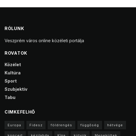
RÓLUNK
Veszprém város online közéleti portálja
ROVATOK
Közélet
Kultúra
Sport
Szubjektív
Tabu
CIMKEFELHŐ
Europa
Fidesz
földrengés
függőség
hétvége
koncert
kézilabda
Kína
kütyük
Menekültek