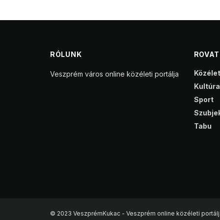
RÓLUNK
ROVA
Közéle
Veszprém város online közéleti portálja
Kultúra
Sport
Szubjek
Tabu
© 2023 VeszprémKukac - Veszprém online közéleti portálj