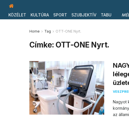
KÖZÉLET
KULTÚRA
SPORT
SZUBJEKTÍV
TABU
MÉ
Home
Tag
OTT-ONE Nyrt.
Címke:
OTT-ONE Nyrt.
NAGY
léleg
üzlet
VESZPR
Nagyot 
kormányt
az állam