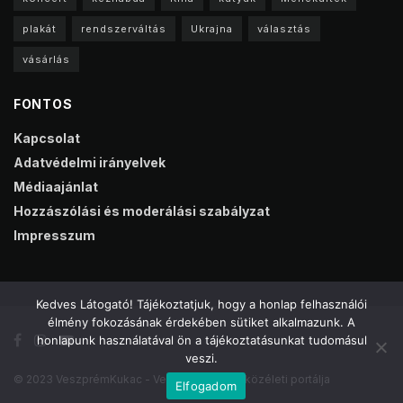
plakát
rendszerváltás
Ukrajna
választás
vásárlás
FONTOS
Kapcsolat
Adatvédelmi irányelvek
Médiaajánlat
Hozzászólási és moderálási szabályzat
Impresszum
Kedves Látogató! Tájékoztatjuk, hogy a honlap felhasználói
élmény fokozásának érdekében sütiket alkalmazunk. A
honlapunk használatával ön a tájékoztatásunkat tudomásul
veszi.
© 2023 VeszprémKukac - Veszprém online közéleti portálja
Elfogadom