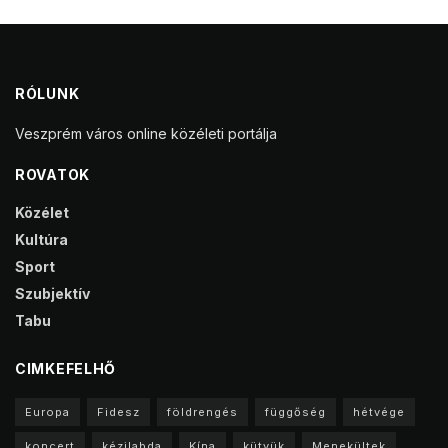
RÓLUNK
Veszprém város online közéleti portálja
ROVATOK
Közélet
Kultúra
Sport
Szubjektív
Tabu
CIMKEFELHŐ
Europa
Fidesz
földrengés
függőség
hétvége
koncert
kézilabda
Kína
kütyük
Menekültek