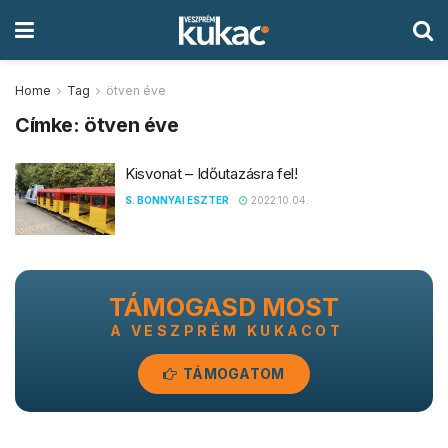
Home
Tag
ötven éve
Címke:
ötven éve
Kisvonat – Időutazásra fel!
S. BONNYAI ESZTER
2022.10.04.
TÁMOGASD MOST
A VESZPRÉM KUKACOT
TÁMOGATOM