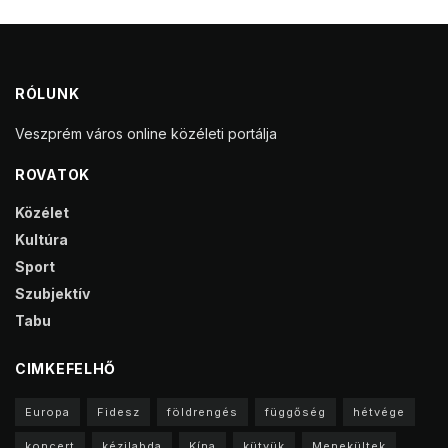
RÓLUNK
Veszprém város online közéleti portálja
ROVATOK
Közélet
Kultúra
Sport
Szubjektív
Tabu
CIMKEFELHŐ
Europa
Fidesz
földrengés
függőség
hétvége
koncert
kézilabda
Kína
kütyük
Menekültek