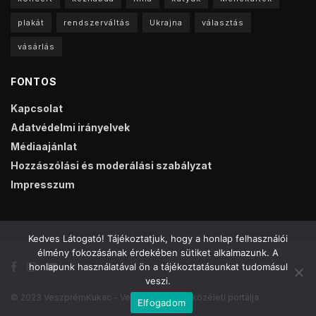
plakát
rendszerváltás
Ukrajna
választás
vásárlás
FONTOS
Kapcsolat
Adatvédelmi irányelvek
Médiaajánlat
Hozzászólási és moderálási szabályzat
Impresszum
Kedves Látogató! Tájékoztatjuk, hogy a honlap felhasználói
élmény fokozásának érdekében sütiket alkalmazunk. A
honlapunk használatával ön a tájékoztatásunkat tudomásul
veszi.
© 2023 VeszprémKukac - Veszprém online közéleti portálja
Elfogadom