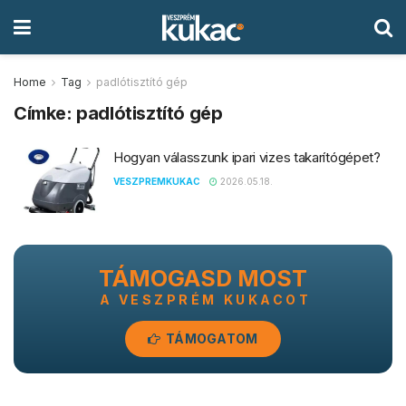
Home
Tag
padlótisztító gép
Címke:
padlótisztító gép
Hogyan válasszunk ipari vizes takarítógépet?
VESZPREMKUKAC
2026.05.18.
TÁMOGASD MOST
A VESZPRÉM KUKACOT
TÁMOGATOM