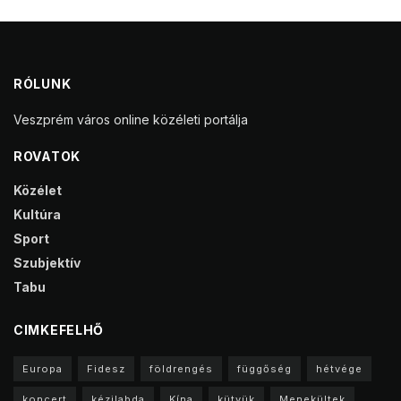
RÓLUNK
Veszprém város online közéleti portálja
ROVATOK
Közélet
Kultúra
Sport
Szubjektív
Tabu
CIMKEFELHŐ
Europa
Fidesz
földrengés
függőség
hétvége
koncert
kézilabda
Kína
kütyük
Menekültek