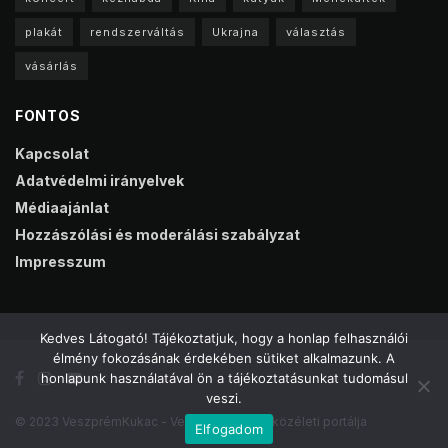
plakát
rendszerváltás
Ukrajna
választás
vásárlás
FONTOS
Kapcsolat
Adatvédelmi irányelvek
Médiaajánlat
Hozzászólási és moderálási szabályzat
Impresszum
Kedves Látogató! Tájékoztatjuk, hogy a honlap felhasználói
élmény fokozásának érdekében sütiket alkalmazunk. A
honlapunk használatával ön a tájékoztatásunkat tudomásul
veszi.
© 2023 VeszprémKukac - Veszprém online közéleti portálja
Elfogadom