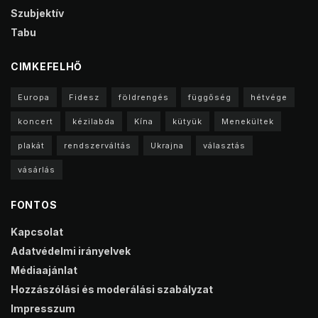
Szubjektív
Tabu
CIMKEFELHŐ
Europa
Fidesz
földrengés
függőség
hétvége
koncert
kézilabda
Kína
kütyük
Menekültek
plakát
rendszerváltás
Ukrajna
választás
vásárlás
FONTOS
Kapcsolat
Adatvédelmi irányelvek
Médiaajánlat
Hozzászólási és moderálási szabályzat
Impresszum