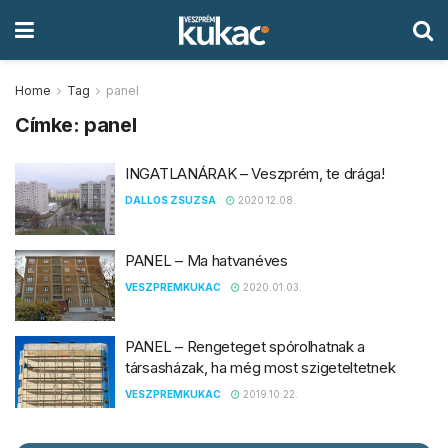
Home
Tag
panel
Címke:
panel
INGATLANÁRAK – Veszprém, te drága!
DALLOS ZSUZSA
2020.12.08.
PANEL – Ma hatvanéves
VESZPREMKUKAC
2020.01.03.
PANEL – Rengeteget spórolhatnak a
társasházak, ha még most szigeteltetnek
VESZPREMKUKAC
2019.10.22.