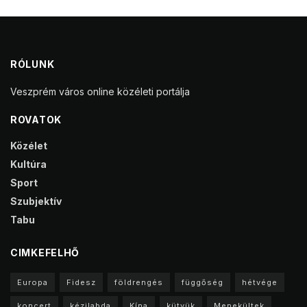
RÓLUNK
Veszprém város online közéleti portálja
ROVATOK
Közélet
Kultúra
Sport
Szubjektív
Tabu
CIMKEFELHŐ
Europa
Fidesz
földrengés
függőség
hétvége
koncert
kézilabda
Kína
kütyük
Menekültek