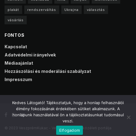
plakát
rendszerváltás
Ukrajna
választás
vásárlás
FONTOS
Kapcsolat
Adatvédelmi irányelvek
Médiaajánlat
Hozzászólási és moderálási szabályzat
Impresszum
Kedves Látogató! Tájékoztatjuk, hogy a honlap felhasználói
élmény fokozásának érdekében sütiket alkalmazunk. A
honlapunk használatával ön a tájékoztatásunkat tudomásul
veszi.
© 2023 VeszprémKukac - Veszprém online közéleti portálja
Elfogadom