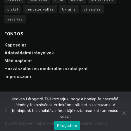
plakát
rendszerváltás
Ukrajna
választás
vásárlás
FONTOS
Kapcsolat
Adatvédelmi irányelvek
Médiaajánlat
Hozzászólási és moderálási szabályzat
Impresszum
Kedves Látogató! Tájékoztatjuk, hogy a honlap felhasználói
élmény fokozásának érdekében sütiket alkalmazunk. A
honlapunk használatával ön a tájékoztatásunkat tudomásul
veszi.
© 2023 VeszprémKukac - Veszprém online közéleti portálja
Elfogadom