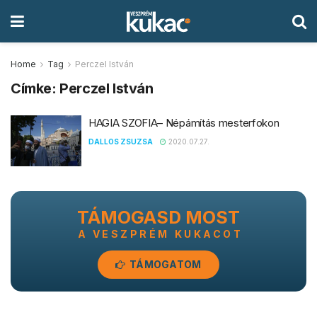
Home
Tag
Perczel István
Címke:
Perczel István
HAGIA SZOFIA– Népámítás mesterfokon
DALLOS ZSUZSA
2020.07.27.
TÁMOGASD MOST
A VESZPRÉM KUKACOT
TÁMOGATOM