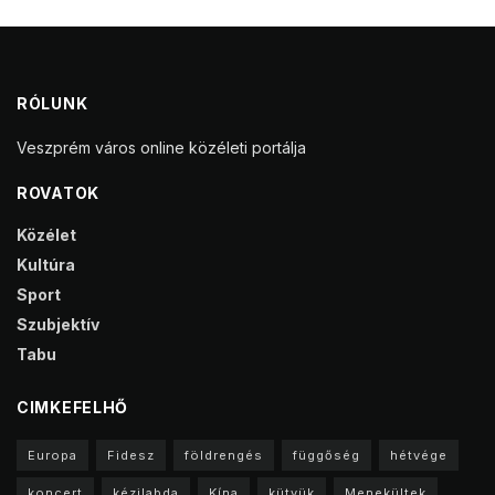
RÓLUNK
Veszprém város online közéleti portálja
ROVATOK
Közélet
Kultúra
Sport
Szubjektív
Tabu
CIMKEFELHŐ
Europa
Fidesz
földrengés
függőség
hétvége
koncert
kézilabda
Kína
kütyük
Menekültek