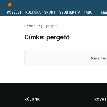
KÖZÉLET
KULTÚRA
SPORT
SZUBJEKTÍV
TABU
MÉ
Home
Tag
pergető
Címke:
pergető
Nincs megj
RÓLUNK
ROVA