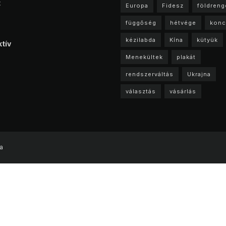
t
Europa
Fidesz
földreng
függőség
hétvége
konc
kézilabda
Kína
kütyük
tív
Menekültek
plakát
rendszerváltás
Ukrajna
választás
vásárlás
a