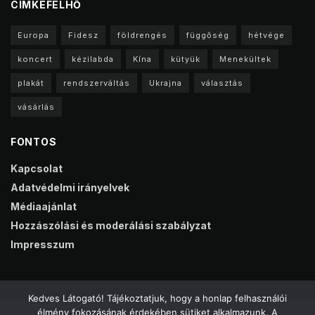
CIMKEFELHŐ
Europa
Fidesz
földrengés
függőség
hétvége
koncert
kézilabda
Kína
kütyük
Menekültek
plakát
rendszerváltás
Ukrajna
választás
vásárlás
FONTOS
Kapcsolat
Adatvédelmi irányelvek
Médiaajánlat
Hozzászólási és moderálási szabályzat
Impresszum
Kedves Látogató! Tájékoztatjuk, hogy a honlap felhasználói
élmény fokozásának érdekében sütiket alkalmazunk. A