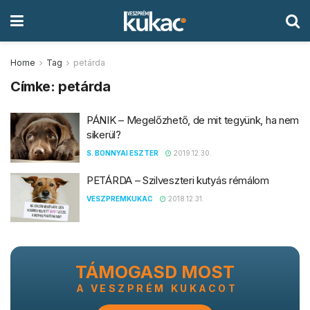
Home
Tag
petárda
Címke:
petárda
PÁNIK – Megelőzhető, de mit tegyünk, ha nem
sikerül?
S. BONNYAI ESZTER
2019.12.30.
PETÁRDA – Szilveszteri kutyás rémálom
VESZPREMKUKAC
2018.12.31.
TÁMOGASD MOST
A VESZPRÉM KUKACOT