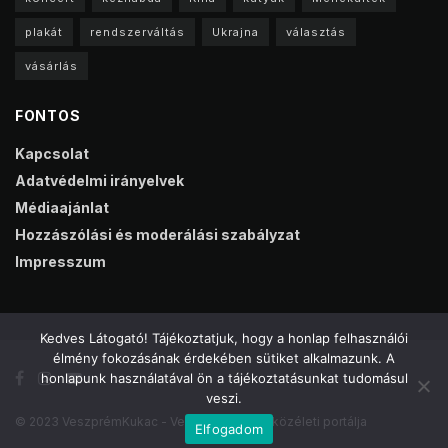
plakát
rendszerváltás
Ukrajna
választás
vásárlás
FONTOS
Kapcsolat
Adatvédelmi irányelvek
Médiaajánlat
Hozzászólási és moderálási szabályzat
Impresszum
Kedves Látogató! Tájékoztatjuk, hogy a honlap felhasználói
élmény fokozásának érdekében sütiket alkalmazunk. A
honlapunk használatával ön a tájékoztatásunkat tudomásul
veszi.
© 2023 VeszprémKukac - Veszprém online közéleti portálja
Elfogadom