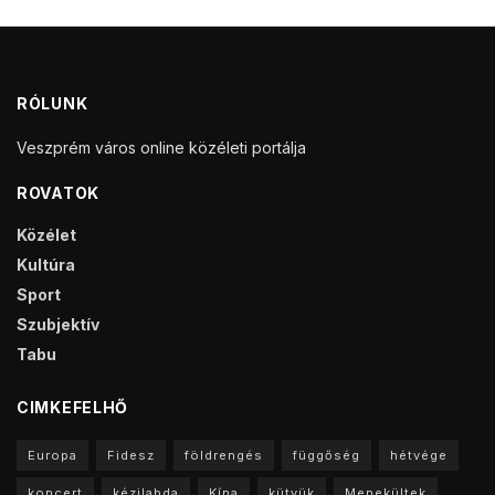
RÓLUNK
Veszprém város online közéleti portálja
ROVATOK
Közélet
Kultúra
Sport
Szubjektív
Tabu
CIMKEFELHŐ
Europa
Fidesz
földrengés
függőség
hétvége
koncert
kézilabda
Kína
kütyük
Menekültek