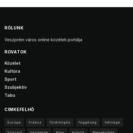
RÓLUNK
Veszprém város online közéleti portálja
ROVATOK
Közélet
Kultúra
Sport
Szubjektív
Tabu
CIMKEFELHŐ
Europa
Fidesz
földrengés
függőség
hétvége
koncert
kézilabda
Kína
kütyük
Menekültek