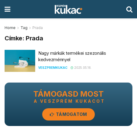
Home
Tag
Prada
Címke:
Prada
Nagy márkák termékei szezonális
kedvezménnyel
VESZPREMKUKAC
2025.05.16.
TÁMOGASD MOST
A VESZPRÉM KUKACOT
TÁMOGATOM