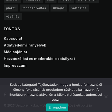
plakát
rendszerváltás
Ukrajna
választás
vásárlás
FONTOS
Kapcsolat
Adatvédelmi irányelvek
Médiaajánlat
Hozzászólási és moderálási szabályzat
Impresszum
Kedves Látogató! Tájékoztatjuk, hogy a honlap felhasználói
élmény fokozásának érdekében sütiket alkalmazunk. A
honlapunk használatával ön a tájékoztatásunkat tudomásul
veszi.
© 2023 VeszprémKukac - Veszprém online közéleti portálja
Elfogadom