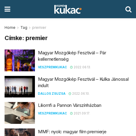
Home
Tag
premier
Címke:
premier
Magyar Mozgókép Fesztivál – Pár
kellemetlenség
VESZPREMKUKAC
2022.06.13.
Magyar Mozgókép Fesztivál – Kulka Jánossal
indult
DALLOS ZSUZSA
2022.06.10.
Liliomfi a Pannon Várszínházban
VESZPREMKUKAC
2021.09.17.
MMF: nyolc magyar film premierje