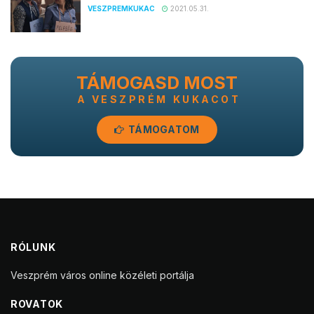
VESZPREMKUKAC
2021.05.31.
TÁMOGASD MOST
A VESZPRÉM KUKACOT
TÁMOGATOM
RÓLUNK
Veszprém város online közéleti portálja
ROVATOK