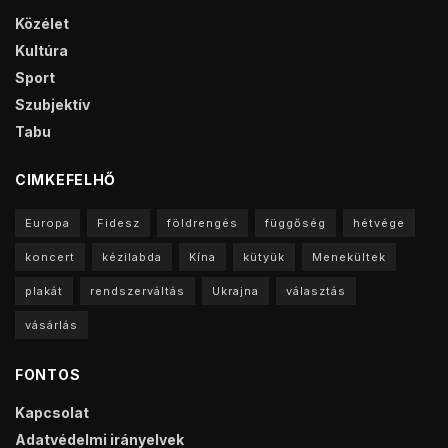
Közélet
Kultúra
Sport
Szubjektív
Tabu
CIMKEFELHŐ
Europa
Fidesz
földrengés
függőség
hétvége
koncert
kézilabda
Kína
kütyük
Menekültek
plakát
rendszerváltás
Ukrajna
választás
vásárlás
FONTOS
Kapcsolat
Adatvédelmi irányelvek