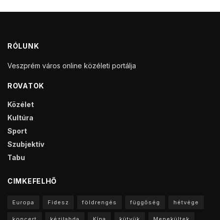
RÓLUNK
Veszprém város online közéleti portálja
ROVATOK
Közélet
Kultúra
Sport
Szubjektív
Tabu
CIMKEFELHŐ
Europa
Fidesz
földrengés
függőség
hétvége
koncert
kézilabda
Kína
kütyük
Menekültek