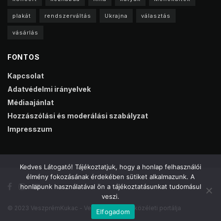
plakát
rendszerváltás
Ukrajna
választás
vásárlás
FONTOS
Kapcsolat
Adatvédelmi irányelvek
Médiaajánlat
Hozzászólási és moderálási szabályzat
Impresszum
Kedves Látogató! Tájékoztatjuk, hogy a honlap felhasználói
élmény fokozásának érdekében sütiket alkalmazunk. A
honlapunk használatával ön a tájékoztatásunkat tudomásul
veszi.
© 2023 VeszprémKukac - Veszprém online közéleti portálja
Elfogadom