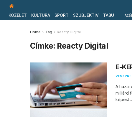
KÖZÉLET
KULTÚRA
SPORT
SZUBJEKTÍV
TABU
MÉ
Home
Tag
Reacty Digital
Címke:
Reacty Digital
E-KER
VESZPR
A hazai 
milliárd
képest ..