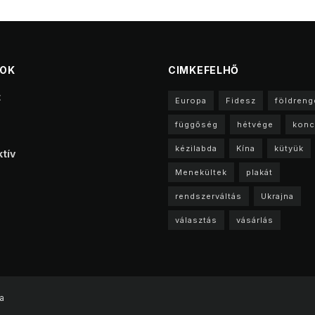
TOK
CIMKEFELHŐ
t
Europa
Fidesz
földreng
függőség
hétvége
konc
kézilabda
Kína
kütyük
tív
Menekültek
plakát
rendszerváltás
Ukrajna
választás
vásárlás
a