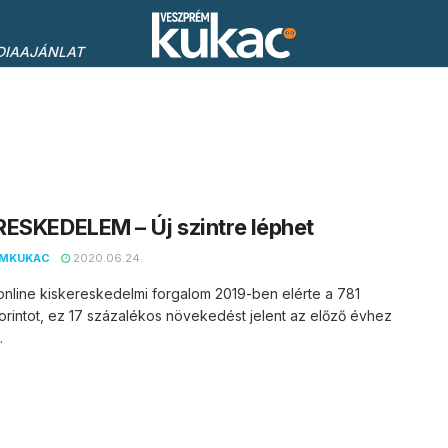
DIAAJÁNLAT
ESKEDELEM – Új szintre léphet
EMKUKAC
2020.06.24.
online kiskereskedelmi forgalom 2019-ben elérte a 781
 forintot, ez 17 százalékos növekedést jelent az előző évhez
.