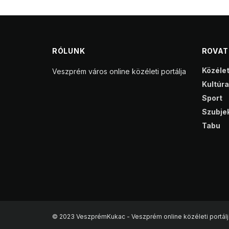
RÓLUNK
ROVA
Közéle
Veszprém város online közéleti portálja
Kultúra
Sport
Szubjek
Tabu
© 2023 VeszprémKukac - Veszprém online közéleti portálj