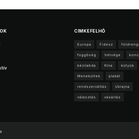
TOK
CIMKEFELHŐ
t
Europa
Fidesz
földreng
függőség
hétvége
konc
kézilabda
Kína
kütyük
tív
Menekültek
plakát
rendszerváltás
Ukrajna
választás
vásárlás
a