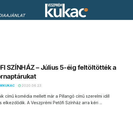
DIAAJÁNLAT
I SZÍNHÁZ – Július 5-éig feltöltötték a
rnaptárukat
EMKUKAC
2020.06.23.
nik című komédia mellett már a Pillangó című szerelmi idill
is elkezdődik. A Veszprémi Petőfi Színház arra kéri ...