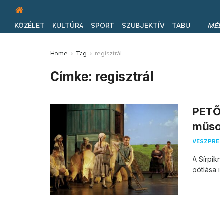
KÖZÉLET
KULTÚRA
SPORT
SZUBJEKTÍV
TABU
MÉ
Home
Tag
regisztrál
Címke:
regisztrál
PETŐF
műso
VESZPR
A Sírpik
pótlása 