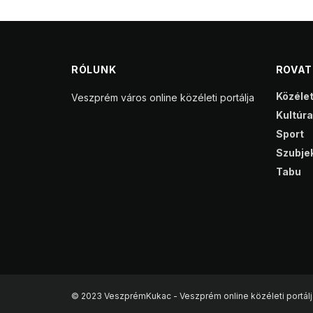
RÓLUNK
ROVA
Közéle
Veszprém város online közéleti portálja
Kultúra
Sport
Szubjek
Tabu
© 2023 VeszprémKukac - Veszprém online közéleti portálj