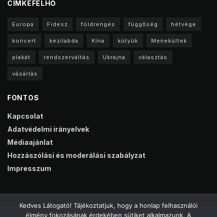
CIMKEFELHŐ
Europa
Fidesz
földrengés
függőség
hétvége
koncert
kézilabda
Kína
kütyük
Menekültek
plakát
rendszerváltás
Ukrajna
választás
vásárlás
FONTOS
Kapcsolat
Adatvédelmi irányelvek
Médiaajánlat
Hozzászólási és moderálási szabályzat
Impresszum
Kedves Látogató! Tájékoztatjuk, hogy a honlap felhasználói
élmény fokozásának érdekében sütiket alkalmazunk. A