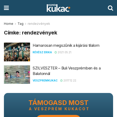
Home
Tag
rendezvények
Címke:
rendezvények
Hamarosan megszűnik a kijárási tilalom
RÉVÉSZ ERIKA
2021.05.21.
SZILVESZTER – Buli Veszprémben és a
Balatonnál
VESZPREMKUKAC
2017.12.22.
TÁMOGASD MOST
A VESZPRÉM KUKACOT