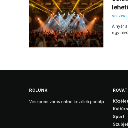
lehet
VESZPR
A nyár a
egy nívó
RÓLUNK
ROVA
Közéle
Veszprém város online közéleti portálja
Kultúra
Sport
Szubjek