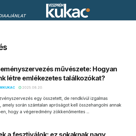
DIAAJÁNLAT
és
seményszervezés művészete: Hogyan
k létre emlékezetes találkozókat?
EMKUKAC
2025.08.20.
zvényszervezés egy összetett, de rendkívül izgalmas
, amely során számtalan apróságot kell összehangolni annak
en, hogy a végeredmény zökkenőmentes ...
k a fesztiválok: ez sokaknak nagy