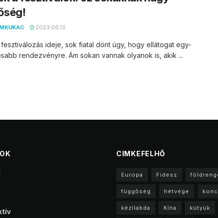
őség!
EMKUKAC
2023.06.13.
 fesztiválozás ideje, sok fiatal dönt úgy, hogy ellátogat egy-
sabb rendezvényre. Ám sokan vannak olyanok is, akik ...
TOK
CIMKEFELHŐ
t
Europa
Fidesz
földreng
függőség
hétvége
konc
kézilabda
Kína
kütyük
tív