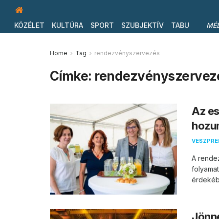
KÖZÉLET
KULTÚRA
SPORT
SZUBJEKTÍV
TABU
MÉ
Home
Tag
rendezvényszervezés
Címke:
rendezvényszervez
Az e
hozun
VESZPR
A rende
folyamat
érdekéb
Jönne